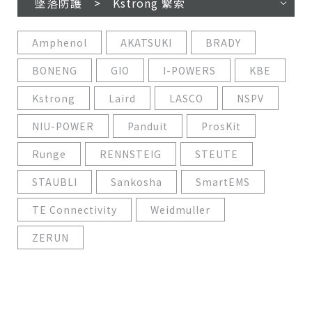
墜落防護 > Kstrong 繫索
Amphenol
AKATSUKI
BRADY
BONENG
GIO
I-POWERS
KBE
Kstrong
Laird
LASCO
NSPV
NIU-POWER
Panduit
ProsKit
Runge
RENNSTEIG
STEUTE
STAUBLI
Sankosha
SmartEMS
TE Connectivity
Weidmuller
ZERUN