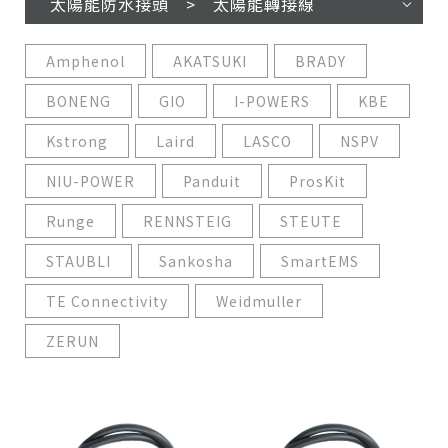
太陽能防水接頭 > 太陽能轉接線
Amphenol
AKATSUKI
BRADY
BONENG
GIO
I-POWERS
KBE
Kstrong
Laird
LASCO
NSPV
NIU-POWER
Panduit
ProsKit
Runge
RENNSTEIG
STEUTE
STAUBLI
Sankosha
SmartEMS
TE Connectivity
Weidmuller
ZERUN