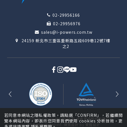
02-29956166
02-29956976
sales@i-powers.com.tw
24159 新北市三重區重新路五段609巷12號7樓
之2
若同意本網站之隱私權政策，請點選「CONFIRM」，若繼續閱
Website Design
Copyright 2026 © 詮能資訊股份有限公司
覽本網站內容，即表示您同意我們使用 cookies 分析技術，更
All Rights Reserved.
網頁設計
by
覺醒設計
多資訊請瀏覽
隱私權聲明
。