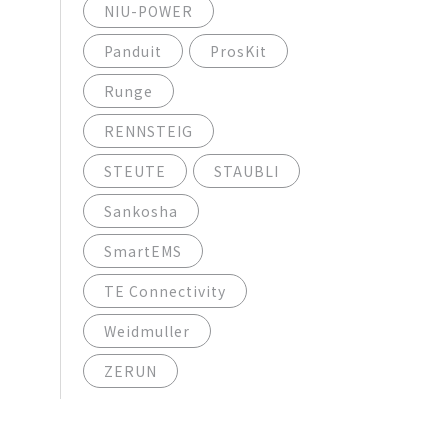
NIU-POWER
Panduit
ProsKit
Runge
RENNSTEIG
STEUTE
STAUBLI
Sankosha
SmartEMS
TE Connectivity
Weidmuller
ZERUN