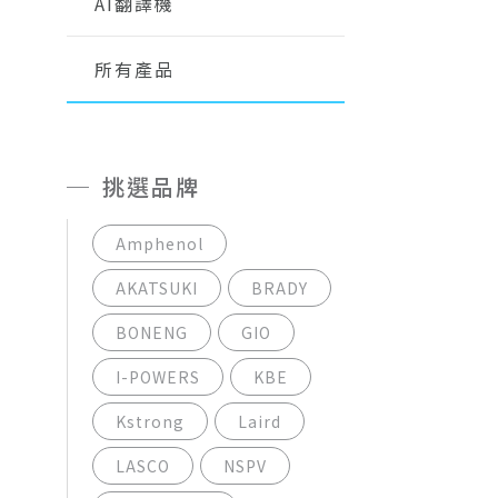
AI翻譯機
所有產品
挑選品牌
Amphenol
AKATSUKI
BRADY
BONENG
GIO
I-POWERS
KBE
Kstrong
Laird
LASCO
NSPV