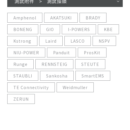
測試附件 > 測試探頭
Amphenol
AKATSUKI
BRADY
BONENG
GIO
I-POWERS
KBE
Kstrong
Laird
LASCO
NSPV
NIU-POWER
Panduit
ProsKit
Runge
RENNSTEIG
STEUTE
STAUBLI
Sankosha
SmartEMS
TE Connectivity
Weidmuller
ZERUN