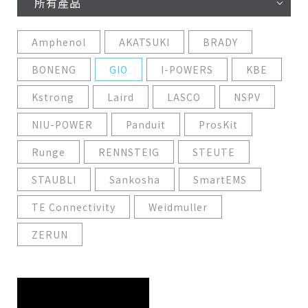
所有產品
Amphenol
AKATSUKI
BRADY
BONENG
GIO
I-POWERS
KBE
Kstrong
Laird
LASCO
NSPV
NIU-POWER
Panduit
ProsKit
Runge
RENNSTEIG
STEUTE
STAUBLI
Sankosha
SmartEMS
TE Connectivity
Weidmuller
ZERUN