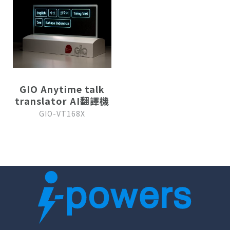
GIO Anytime talk
translator AI翻譯機
GIO-VT168X