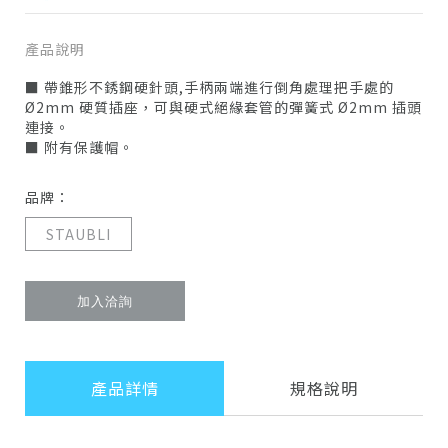
產品說明
■ 帶錐形不銹鋼硬針頭,手柄兩端進行倒角處理把手處的
Ø2mm 硬質插座，可與硬式絕緣套管的彈簧式 Ø2mm 插頭
連接。
■ 附有保護帽。
品牌：
STAUBLI
加入洽詢
產品詳情
規格說明