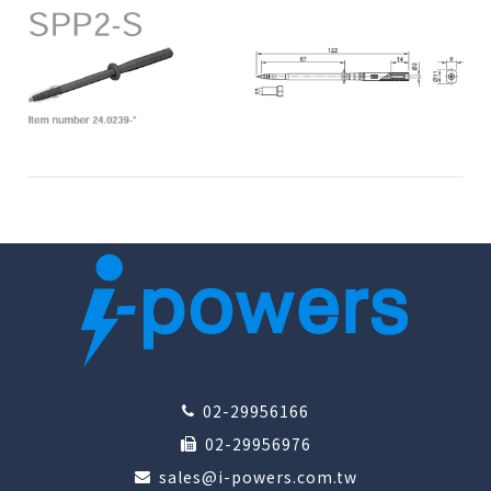
02-29956166
02-29956976
sales@i-powers.com.tw