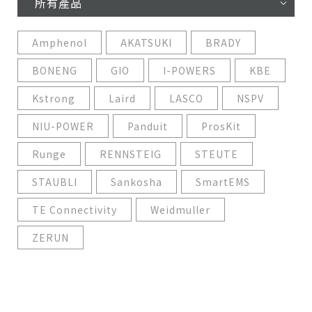
所有產品
Amphenol
AKATSUKI
BRADY
BONENG
GIO
I-POWERS
KBE
Kstrong
Laird
LASCO
NSPV
NIU-POWER
Panduit
ProsKit
Runge
RENNSTEIG
STEUTE
STAUBLI
Sankosha
SmartEMS
TE Connectivity
Weidmuller
ZERUN