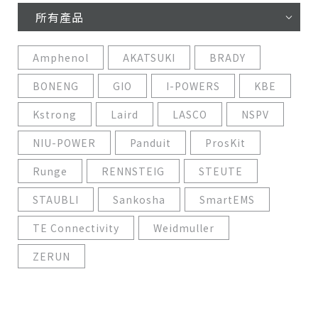
所有產品
Amphenol
AKATSUKI
BRADY
BONENG
GIO
I-POWERS
KBE
Kstrong
Laird
LASCO
NSPV
NIU-POWER
Panduit
ProsKit
Runge
RENNSTEIG
STEUTE
STAUBLI
Sankosha
SmartEMS
TE Connectivity
Weidmuller
ZERUN