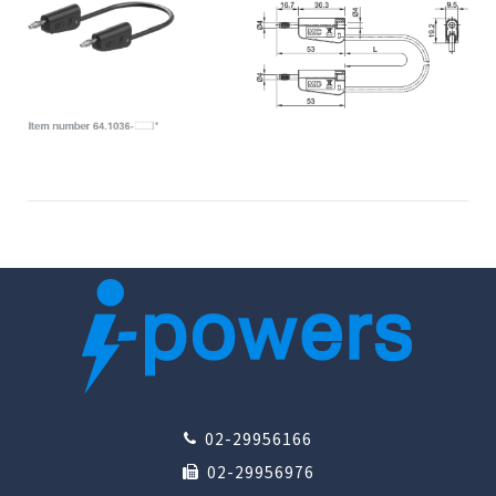
02-29956166
02-29956976