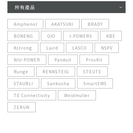
所有產品
Amphenol
AKATSUKI
BRADY
BONENG
GIO
I-POWERS
KBE
Kstrong
Laird
LASCO
NSPV
NIU-POWER
Panduit
ProsKit
Runge
RENNSTEIG
STEUTE
STAUBLI
Sankosha
SmartEMS
TE Connectivity
Weidmuller
ZERUN