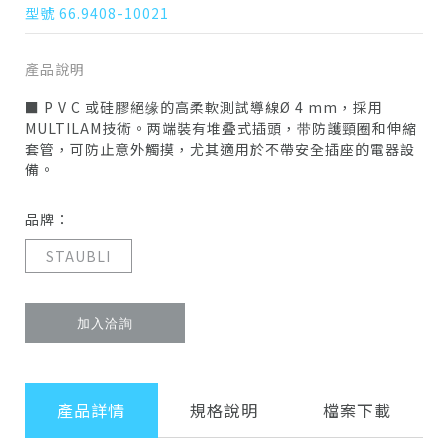
型號 66.9408-10021
產品說明
■ P V C 或硅膠絕缘的高柔軟測試導線Ø 4 mm，採用
MULTILAM技術。两端裝有堆叠式插頭，带防護頸圈和伸縮
套管，可防止意外觸摸，尤其適用於不帶安全插座的電器設
備。
品牌：
STAUBLI
加入洽詢
產品詳情
規格說明
檔案下載