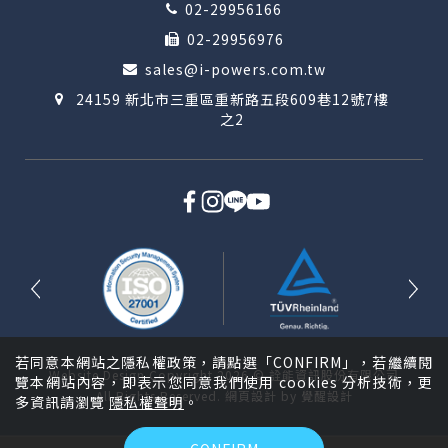
02-29956166
02-29956976
sales@i-powers.com.tw
24159 新北市三重區重新路五段609巷12號7樓
之2
若同意本網站之隱私權政策，請點選「CONFIRM」，若繼續閱
Website Design
Copyright 2026 © 詮能資訊股份有限公司
覽本網站內容，即表示您同意我們使用 cookies 分析技術，更
All Rights Reserved.
網頁設計
by
覺醒設計
多資訊請瀏覽
隱私權聲明
。