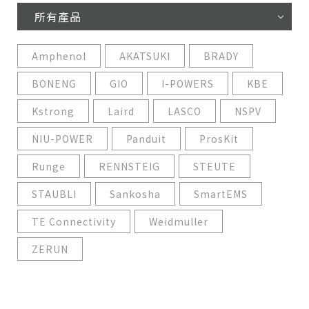
所有產品
Amphenol
AKATSUKI
BRADY
BONENG
GIO
I-POWERS
KBE
Kstrong
Laird
LASCO
NSPV
NIU-POWER
Panduit
ProsKit
Runge
RENNSTEIG
STEUTE
STAUBLI
Sankosha
SmartEMS
TE Connectivity
Weidmuller
ZERUN