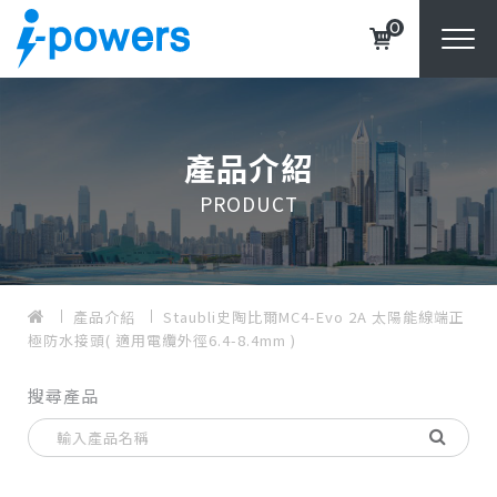
0
產品介紹
PRODUCT
產品介紹
Staubli史陶比爾MC4-Evo 2A 太陽能線端正
極防水接頭( 適用電纜外徑6.4-8.4mm )
搜尋產品