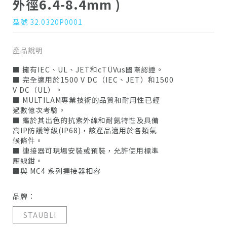
外徑6.4-8.4mm )
型號 32.0320P0001
產品說明
■ 擁有IEC、UL、JET和cTÜVus國際認證。
■ 完全適用於1500 V DC（IEC、JET）和1500
V DC（UL）。
■ MULTILAM專業技術的品質和耐用性已經
過數億次考驗。
■ 鑑於其出色的抗紫外線和耐氨特性及具備
高IP防護等級(IP68)，該產品適用於各類氣
候條件。
■ 連接器可現場安裝或預裝，允許使用標準
壓線鉗。
■與 MC4 系列連接器相容
品牌：
STAUBLI