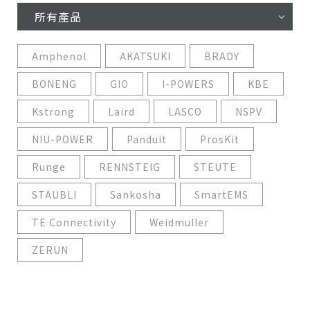
所有產品
Amphenol
AKATSUKI
BRADY
BONENG
GIO
I-POWERS
KBE
Kstrong
Laird
LASCO
NSPV
NIU-POWER
Panduit
ProsKit
Runge
RENNSTEIG
STEUTE
STAUBLI
Sankosha
SmartEMS
TE Connectivity
Weidmuller
ZERUN