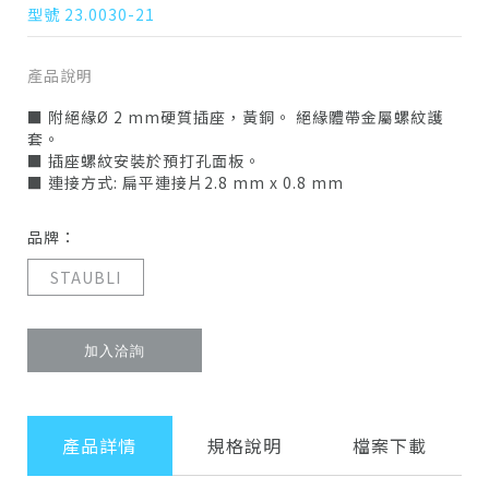
型號 23.0030-21
產品說明
■ 附絕緣Ø 2 mm硬質插座，黃銅。 絕緣體帶金屬螺紋護
套。
■ 插座螺紋安裝於預打孔面板。
■ 連接方式: 扁平連接片2.8 mm x 0.8 mm
品牌：
STAUBLI
加入洽詢
產品詳情
規格說明
檔案下載