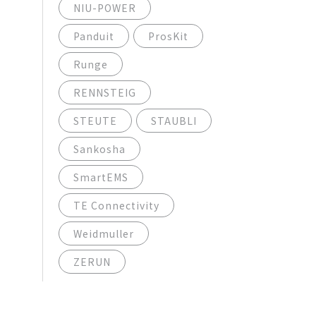
NIU-POWER
Panduit
ProsKit
Runge
RENNSTEIG
STEUTE
STAUBLI
Sankosha
SmartEMS
TE Connectivity
Weidmuller
ZERUN