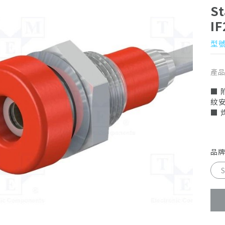
S
I
型號 
產
■ 
紋
■ 
品