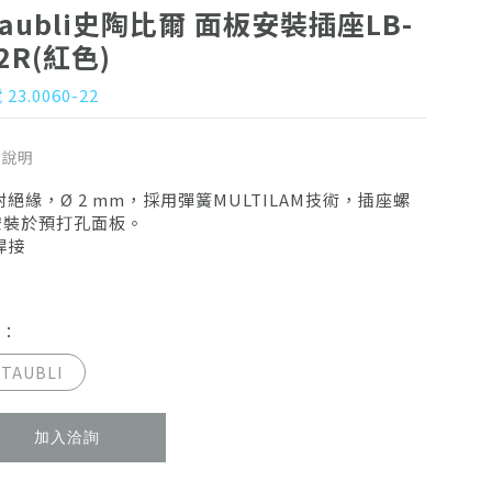
taubli史陶比爾 面板安裝插座LB-
F2R(紅色)
23.0060-22
品說明
附絕緣，Ø 2 mm，採用彈簧MULTILAM技術，插座螺
安裝於預打孔面板。
焊接
牌：
STAUBLI
加入洽詢