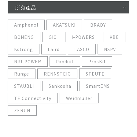
所有產品
Amphenol
AKATSUKI
BRADY
BONENG
GIO
I-POWERS
KBE
Kstrong
Laird
LASCO
NSPV
NIU-POWER
Panduit
ProsKit
Runge
RENNSTEIG
STEUTE
STAUBLI
Sankosha
SmartEMS
TE Connectivity
Weidmuller
ZERUN