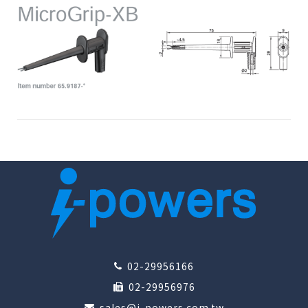
02-29956166
02-29956976
sales@i-powers.com.tw