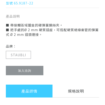
型號 65.9187-22
產品說明
■ 帶接觸區域鍍金的硬彈簧鋼絲夾。
■ 把手處的Ø 2 mm 硬質插座，可搭配硬質絕緣套管的彈簧
式 Ø 2 mm 插頭連接。
品牌：
STAUBLI
加入洽詢
產品詳情
規格說明