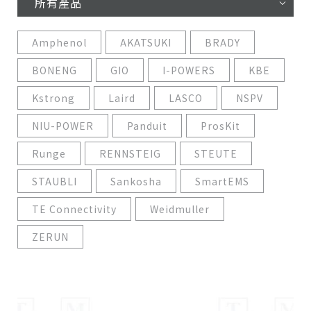
所有產品
Amphenol
AKATSUKI
BRADY
BONENG
GIO
I-POWERS
KBE
Kstrong
Laird
LASCO
NSPV
NIU-POWER
Panduit
ProsKit
Runge
RENNSTEIG
STEUTE
STAUBLI
Sankosha
SmartEMS
TE Connectivity
Weidmuller
ZERUN