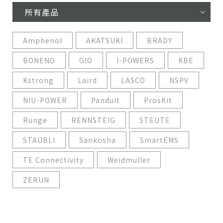
所有產品
Amphenol
AKATSUKI
BRADY
BONENG
GIO
I-POWERS
KBE
Kstrong
Laird
LASCO
NSPV
NIU-POWER
Panduit
ProsKit
Runge
RENNSTEIG
STEUTE
STAUBLI
Sankosha
SmartEMS
TE Connectivity
Weidmuller
ZERUN