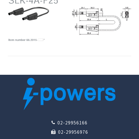
02-29956166
02-29956976