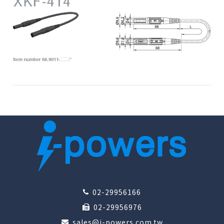
02-29956166
02-29956976
sales@i-powers.com.tw