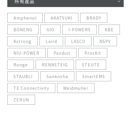
所有產品
Amphenol
AKATSUKI
BRADY
BONENG
GIO
I-POWERS
KBE
Kstrong
Laird
LASCO
NSPV
NIU-POWER
Panduit
ProsKit
Runge
RENNSTEIG
STEUTE
STAUBLI
Sankosha
SmartEMS
TE Connectivity
Weidmuller
ZERUN