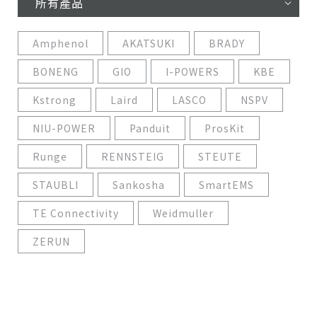
所有產品
Amphenol
AKATSUKI
BRADY
BONENG
GIO
I-POWERS
KBE
Kstrong
Laird
LASCO
NSPV
NIU-POWER
Panduit
ProsKit
Runge
RENNSTEIG
STEUTE
STAUBLI
Sankosha
SmartEMS
TE Connectivity
Weidmuller
ZERUN