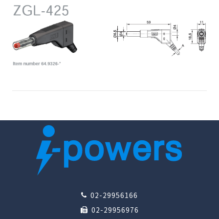
02-29956166
02-29956976