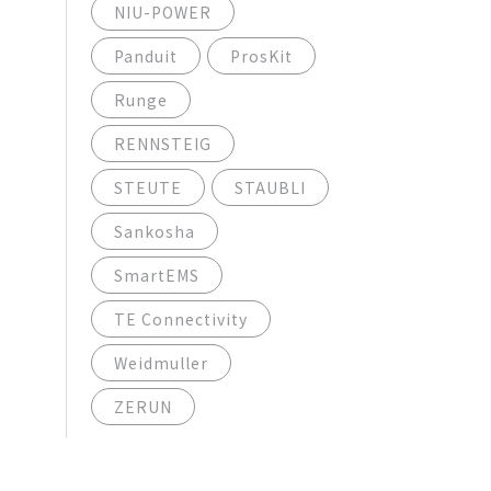
NIU-POWER
Panduit
ProsKit
Runge
RENNSTEIG
STEUTE
STAUBLI
Sankosha
SmartEMS
TE Connectivity
Weidmuller
ZERUN