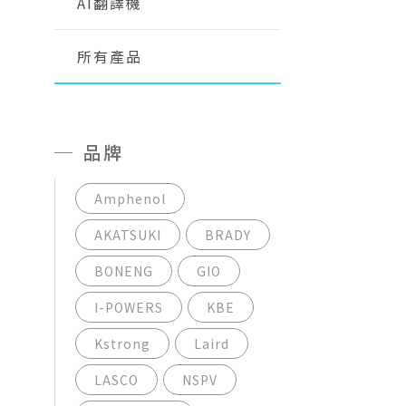
AI翻譯機
所有產品
品牌
Amphenol
AKATSUKI
BRADY
BONENG
GIO
I-POWERS
KBE
Kstrong
Laird
LASCO
NSPV