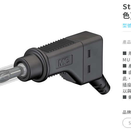
S
色
型號 
產
■ 
MU
■
■
此
插座
以
■ 
品