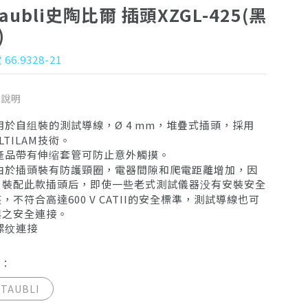
taubli史陶比爾 插頭XZGL-425(黑
)
66.9328-21
品說明
用於自组裝的測試導線，Ø 4 mm，堆疊式插頭，採用
LTILAM技術。
 產品帶有伸缩套管可防止意外觸摸。
 由於插頭裝有防護頸圈，電器間隙和爬電距離增加，因
，裝配此款插頭后，即使一些老式測試儀器没有安裝安全
，不符合高達600 V CATII的安全標準，測試導線也可
與之安全連接。
螺纹連接
牌：
STAUBLI