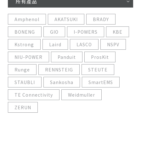
所有產品
Amphenol
AKATSUKI
BRADY
BONENG
GIO
I-POWERS
KBE
Kstrong
Laird
LASCO
NSPV
NIU-POWER
Panduit
ProsKit
Runge
RENNSTEIG
STEUTE
STAUBLI
Sankosha
SmartEMS
TE Connectivity
Weidmuller
ZERUN