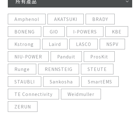
所有產品
Amphenol
AKATSUKI
BRADY
BONENG
GIO
I-POWERS
KBE
Kstrong
Laird
LASCO
NSPV
NIU-POWER
Panduit
ProsKit
Runge
RENNSTEIG
STEUTE
STAUBLI
Sankosha
SmartEMS
TE Connectivity
Weidmuller
ZERUN