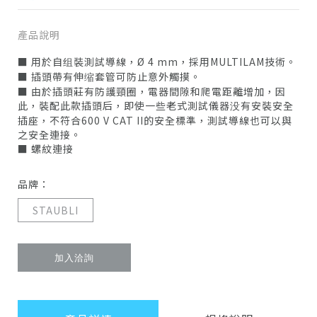
產品說明
■ 用於自组裝測試導線，Ø 4 mm，採用MULTILAM技術。
■ 插頭帶有伸缩套管可防止意外觸摸。
■ 由於插頭莊有防護頸圈，電器間隙和爬電距離增加，因
此，裝配此款插頭后，即使一些老式測試儀器没有安裝安全
插座，不符合600 V CAT II的安全標準，測試導線也可以與
之安全連接。
■ 螺紋連接
品牌：
STAUBLI
加入洽詢