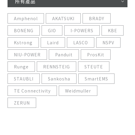
所有產品
Amphenol
AKATSUKI
BRADY
BONENG
GIO
I-POWERS
KBE
Kstrong
Laird
LASCO
NSPV
NIU-POWER
Panduit
ProsKit
Runge
RENNSTEIG
STEUTE
STAUBLI
Sankosha
SmartEMS
TE Connectivity
Weidmuller
ZERUN