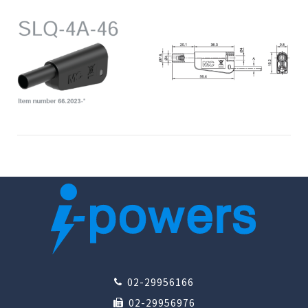
02-29956166
02-29956976