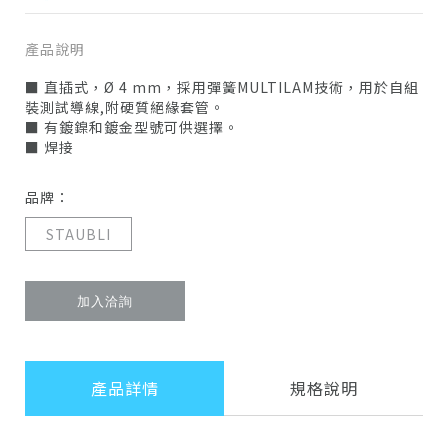
產品說明
■ 直插式，Ø 4 mm，採用彈簧MULTILAM技術，用於自組
裝測試導線,附硬質絕緣套管。
■ 有鍍鎳和鍍金型號可供選擇。
■ 焊接
品牌：
STAUBLI
加入洽詢
產品詳情
規格說明