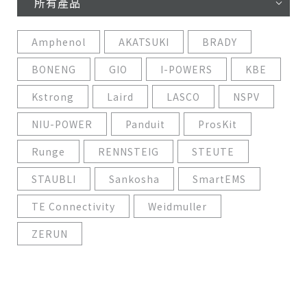
所有產品
Amphenol
AKATSUKI
BRADY
BONENG
GIO
I-POWERS
KBE
Kstrong
Laird
LASCO
NSPV
NIU-POWER
Panduit
ProsKit
Runge
RENNSTEIG
STEUTE
STAUBLI
Sankosha
SmartEMS
TE Connectivity
Weidmuller
ZERUN