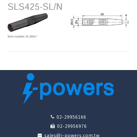
02-29956166
02-29956976
sales@i-powers.com.tw