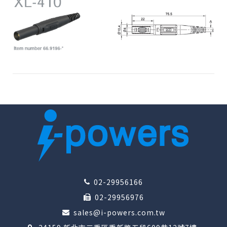
02-29956166
02-29956976
sales@i-powers.com.tw