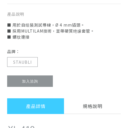
產品說明
■ 用於自组裝測試導線，Ø 4 mm插頭。
■ 採用MULTILAM技術，並帶硬質绝缘套管。
■ 螺纹連接
品牌：
STAUBLI
加入洽詢
產品詳情
規格說明