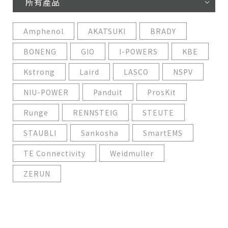
所有產品
Amphenol
AKATSUKI
BRADY
BONENG
GIO
I-POWERS
KBE
Kstrong
Laird
LASCO
NSPV
NIU-POWER
Panduit
ProsKit
Runge
RENNSTEIG
STEUTE
STAUBLI
Sankosha
SmartEMS
TE Connectivity
Weidmuller
ZERUN