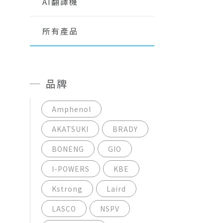
AI翻譯機
所有產品
品牌
Amphenol
AKATSUKI
BRADY
BONENG
GIO
I-POWERS
KBE
Kstrong
Laird
LASCO
NSPV