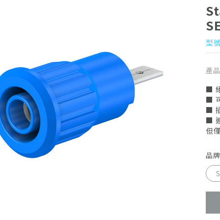
S
S
型號 
產
■ 
■ 
■
■ 
但
品