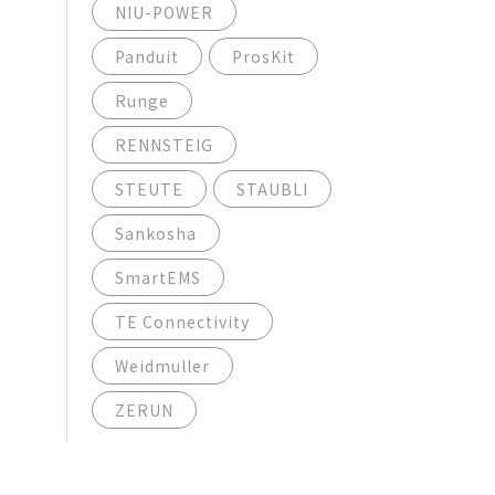
NIU-POWER
Panduit
ProsKit
Runge
RENNSTEIG
STEUTE
STAUBLI
Sankosha
SmartEMS
TE Connectivity
Weidmuller
ZERUN