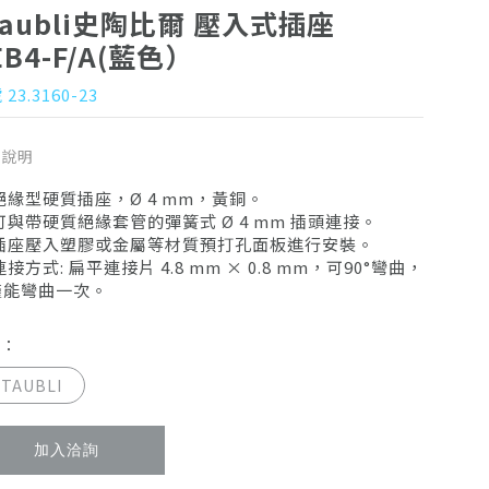
taubli史陶比爾 壓入式插座
EB4-F/A(藍色）
23.3160-23
品說明
絕緣型硬質插座，Ø 4 mm，黃銅。
可與帶硬質絕緣套管的彈簧式 Ø 4 mm 插頭連接。
 插座壓入塑膠或金屬等材質預打孔面板進行安裝。
連接方式: 扁平連接片 4.8 mm × 0.8 mm，可90°彎曲，
僅能彎曲一次。
牌：
STAUBLI
加入洽詢