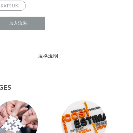
S 2011/65/EU
AKATSUKI
優勢：
紫外線，耐候，耐高、低溫，阻燃，防磨損，穩定性能
，靈活，易剝離，耐臭氧，防黴，耐鹽霧，耐濕熱，耐酸
加入洽詢
規格說明
GES