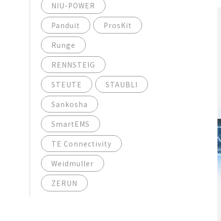
NIU-POWER
Panduit
ProsKit
Runge
RENNSTEIG
STEUTE
STAUBLI
Sankosha
SmartEMS
TE Connectivity
Weidmuller
ZERUN