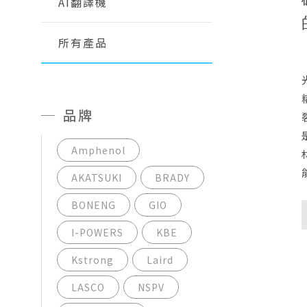
AI翻譯機
所有產品
品牌
Amphenol
AKATSUKI
BRADY
BONENG
GIO
I-POWERS
KBE
Kstrong
Laird
LASCO
NSPV