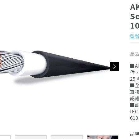
A
S
1
型號
產
■A
件
2
■全
直接
認
■認
IEC
610
UL 
EN 
品
296