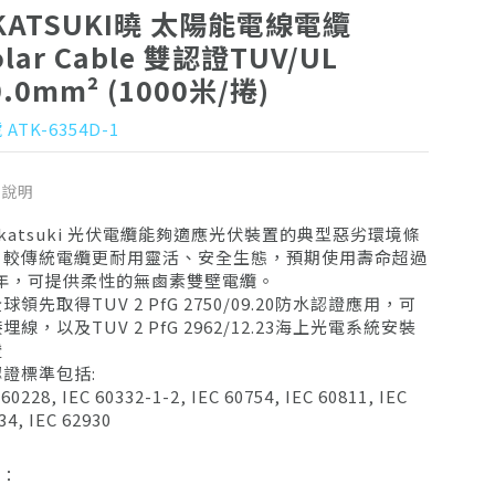
KATSUKI曉 太陽能電線電纜
olar Cable 雙認證TUV/UL
0.0mm² (1000米/捲)
 ATK-6354D-1
品說明
katsuki 光伏電纜能夠適應光伏裝置的典型惡劣環境條
，較傳統電纜更耐用靈活、安全生態，預期使用壽命超過
5 年，可提供柔性的無鹵素雙壁電纜。
球領先取得TUV 2 PfG 2750/09.20防水認證應用，可
埋線，以及TUV 2 PfG 2962/12.23海上光電系統安裝
證
證標準包括:
 60228, IEC 60332-1-2, IEC 60754, IEC 60811, IEC
34, IEC 62930
44, UL 854, UL 1581, UL 2556, UL 4703
50618, TUV 2 PfG 2750/09.20, TUV 2 PfG
牌：
2/12.23