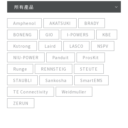
所有產品
Amphenol
AKATSUKI
BRADY
BONENG
GIO
I-POWERS
KBE
Kstrong
Laird
LASCO
NSPV
NIU-POWER
Panduit
ProsKit
Runge
RENNSTEIG
STEUTE
STAUBLI
Sankosha
SmartEMS
TE Connectivity
Weidmuller
ZERUN