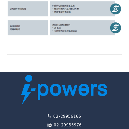
02-29956166
02-29956976