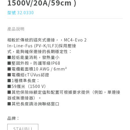
1500V/20A/59cm )
型號 32.0330
產品說明
相較於傳統的插夾式連接，，MC4-Evo 2
In-Line-Fus (PV-K/ILF3)採用壓接
式，能夠確保連接的長期穩定性：
■超低能量消耗，發熱量小
■堅固外殼，防護等級IP68
■電纜截面積10 AWG / 6mm²
■電纜經cTÜVus認證
■1種標準長度：
■59厘米（1500 V）
■其他保險絲額定值和配置可根據要求提供（例如，單連接
器或無連接器）。
■其他長度請洽詢聯絡窗口
品牌：
STAUBLI